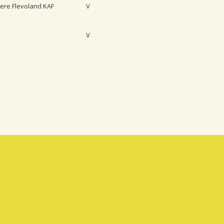
mere Flevoland KAF
V
V