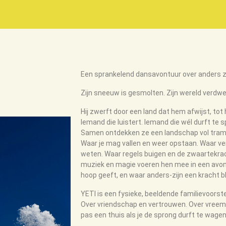
Een sprankelend dansavontuur over anders zi
Zijn sneeuw is gesmolten. Zijn wereld verdwene
Hij zwerft door een land dat hem afwijst, tot 
Iemand die luistert. Iemand die wél durft te 
Samen ontdekken ze een landschap vol tram
Waar je mag vallen en weer opstaan. Waar v
weten.
Waar regels buigen en de zwaartekr
muziek en magie voeren hen mee in een avont
hoop geeft, en waar anders-zijn een kracht bli
YETI is een fysieke, beeldende familievoorste
Over vriendschap en vertrouwen. Over vreemd 
pas een thuis als je de sprong durft te wagen