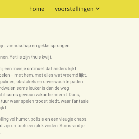
home
voorstellingen
jn, vriendschap en gekke sprongen.
n. Yeti is zijn thuis kwijt.
hij een meisje ontmoet dat anders kijkt.
spelen – met hem, met alles wat vreemd lijkt.
polines, obstakels en onverwachte paden.
erdwalen soms leuker is dan de weg
acht soms gewoon vakantie neemt.
Dans,
uur waar spelen troost biedt, waar fantasie
jkt.
lling vol humor, poëzie en een vleugje chaos.
zijn en toch een plek vinden. Soms vind je
.