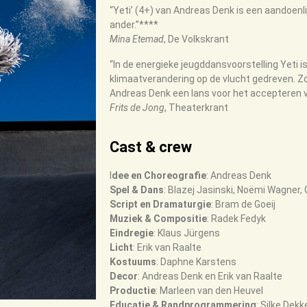
“Yeti’ (4+) van Andreas Denk is een aandoenli
ander.”****
Mina Etemad
, De Volkskrant
“In de energieke jeugddansvoorstelling Yeti
klimaatverandering op de vlucht gedreven. Z
Andreas Denk een lans voor het accepteren va
Frits de Jong
, Theaterkrant
Cast & crew
I
dee en Choreografie
: Andreas Denk
Spel & Dans
: Blazej Jasinski, Noëmi Wagner
Script en Dramaturgie
: Bram de Goeij
Muziek & Compositie
: Radek Fedyk
Eindregie
: Klaus Jürgens
Licht
: Erik van Raalte
Kostuums
: Daphne Karstens
Decor
: Andreas Denk en Erik van Raalte
Productie
: Marleen van den Heuvel
Educatie & Randprogrammering
: Silke Dekk