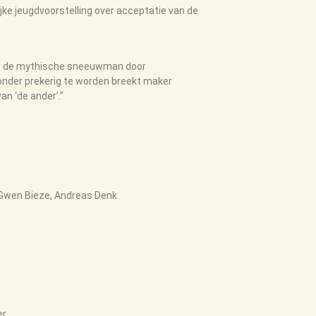
jke jeugdvoorstelling over acceptatie van de
 is de mythische sneeuwman door
onder prekerig te worden breekt maker
n ‘de ander’.”
, Gwen Bieze, Andreas Denk
er