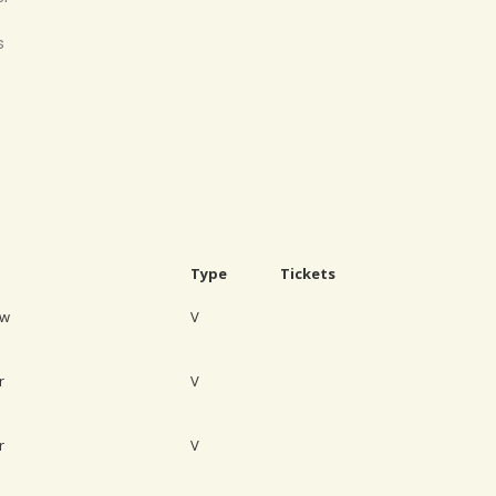
s
Type
Tickets
uw
V
r
V
r
V