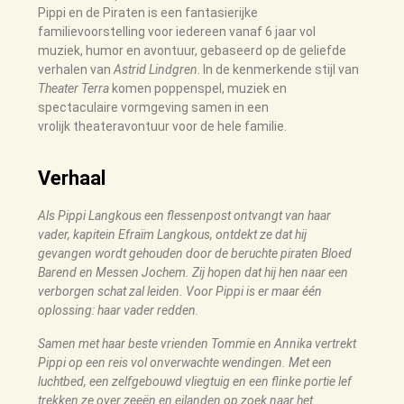
Pippi en de Piraten is een fantasierijke
familievoorstelling voor iedereen vanaf 6 jaar vol
muziek,
humor en avontuur, gebaseerd op de geliefde
verhalen van
Astrid Lindgren
. In de kenmerkende stijl
van
Theater Terra
komen poppenspel, muziek en
spectaculaire vormgeving samen in een
vrolijk
theateravontuur voor de hele familie.
Verhaal
Als Pippi Langkous een flessenpost ontvangt van haar
vader, kapitein Efraïm Langkous, ontdekt ze dat hij
gevangen
wordt gehouden door de beruchte piraten Bloed
Barend en Messen Jochem. Zij hopen dat hij hen
naar een
verborgen schat zal leiden. Voor Pippi is er maar één
oplossing: haar vader redden.
Samen met haar beste vrienden Tommie en Annika vertrekt
Pippi op een reis vol onverwachte
wendingen. Met een
luchtbed, een zelfgebouwd vliegtuig en een flinke portie lef
trekken ze over
zeeën en eilanden op zoek naar het