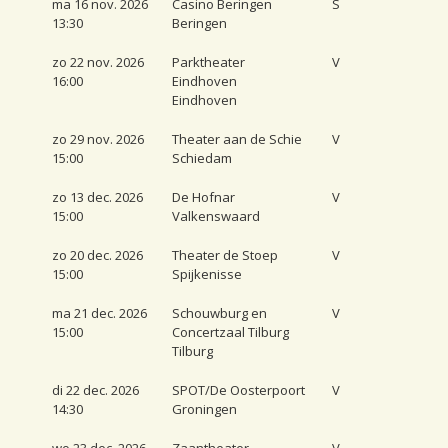
ma 16 nov. 2026
Casino Beringen
S
13:30
Beringen
zo 22 nov. 2026
Parktheater
V
16:00
Eindhoven
Eindhoven
zo 29 nov. 2026
Theater aan de Schie
V
15:00
Schiedam
zo 13 dec. 2026
De Hofnar
V
15:00
Valkenswaard
zo 20 dec. 2026
Theater de Stoep
V
15:00
Spijkenisse
ma 21 dec. 2026
Schouwburg en
V
15:00
Concertzaal Tilburg
Tilburg
di 22 dec. 2026
SPOT/De Oosterpoort
V
14:30
Groningen
wo 23 dec. 2026
Zaantheater
V