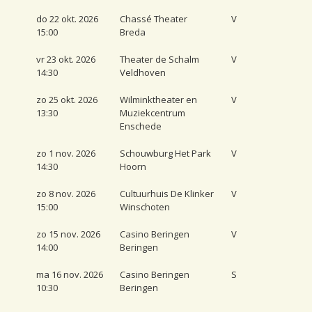
do 22 okt. 2026
Chassé Theater
V
15:00
Breda
vr 23 okt. 2026
Theater de Schalm
V
14:30
Veldhoven
zo 25 okt. 2026
Wilminktheater en
V
13:30
Muziekcentrum
Enschede
zo 1 nov. 2026
Schouwburg Het Park
V
14:30
Hoorn
zo 8 nov. 2026
Cultuurhuis De Klinker
V
15:00
Winschoten
zo 15 nov. 2026
Casino Beringen
V
14:00
Beringen
ma 16 nov. 2026
Casino Beringen
S
10:30
Beringen