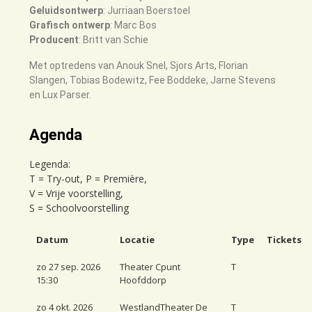
Geluidsontwerp
: Jurriaan Boerstoel
G
rafisch ontwerp
: Marc Bos
Producent
: Britt van Schie
Met optredens van Anouk Snel, Sjors Arts, Florian
Slangen, Tobias Bodewitz, Fee Boddeke, Jarne
Stevens
en Lux Parser.
Agenda
Legenda:
T = Try-out, P = Première,
V = Vrije voorstelling,
S = Schoolvoorstelling
Datum
Locatie
Type
Tickets
zo 27 sep. 2026
Theater Cpunt
T
15:30
Hoofddorp
zo 4 okt. 2026
WestlandTheater De
T