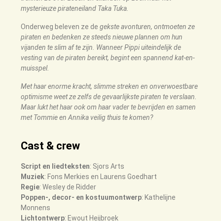
mysterieuze pirateneiland Taka Tuka.
Onderweg beleven ze de
gekste avonturen, ontmoeten ze
piraten en bedenken ze steeds nieuwe plannen om hun
vijanden te
slim af te zijn. Wanneer Pippi uiteindelijk de
vesting van de piraten bereikt, begint een spannend kat-en-
muisspel.
Met haar enorme kracht, slimme streken en onverwoestbare
optimisme weet ze zelfs de gevaarlijkste
piraten te verslaan.
Maar lukt het haar ook om haar vader te bevrijden en samen
met Tommie en
Annika veilig thuis te komen?
Cast & crew
Script en liedteksten
: Sjors Arts
Muziek
: Fons Merkies en Laurens Goedhart
Regie
: Wesley de Ridder
Poppen-, decor- en kostuumontwerp
: Kathelijne
Monnens
Lichtontwerp
:
Ewout Heijbroek